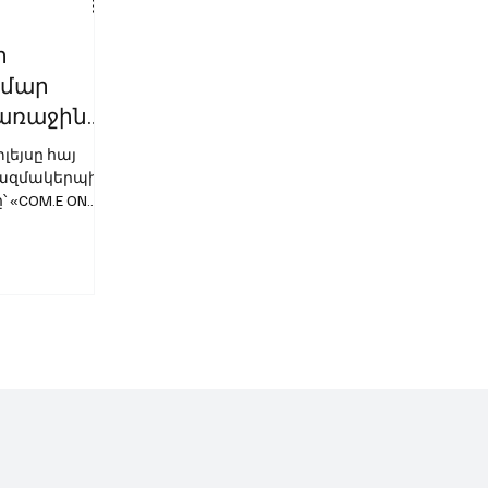
ի
ամար
առաջին
OM.E ON
լեյսը հայ
կազմակերպի
 «COM.E ON
ւնենա...