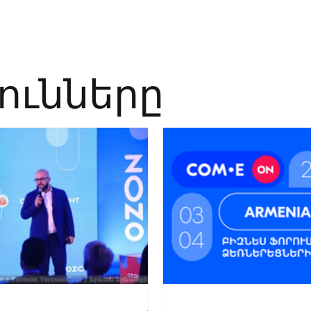
Բիզնես
Հաղորդակցություն
Ինովացիա
Կրթություն
յունները