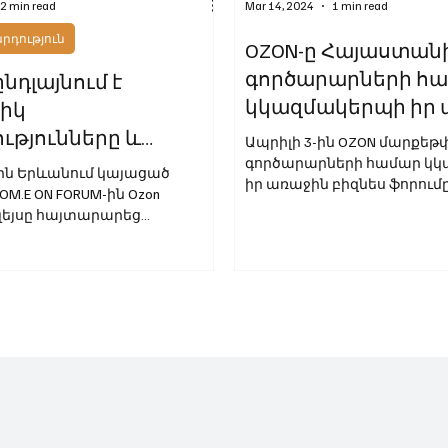
2 min read
Mar 14, 2024
1 min read
դություն
OZON-ը Հայաստան
գործարարների հ
ընդլայնում է
կկազմակերպի իր 
տիկ
բիզնես ֆորումը` C
ւթյունները և
Ապրիլի 3-ին OZON մարքեթփ
FORUM Երևան
ցնում ապրանքների
գործարարների համար կ
-ին Երևանում կայացած
իր առաջին բիզնես ֆորումը՝
ւմը Հայաստանից
M.E ON FORUM-ին Ozon
FORUM Երևան», որը տեղի կո
եյսը հայտարարեց
ում լոգիստիկ
ներն ընդլայնելու և...