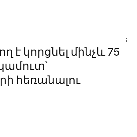
Բիզնես
Հաղորդակցություն
Ինովացիա
Կրթություն
ղ է կորցնել մինչև 75
եկամուտ՝
րի հեռանալու