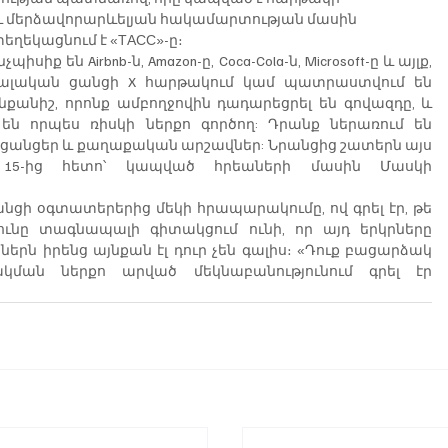
և մերձավորարևելյան հակամարտության մասին 
եղեկացնում է «ТАСС»-ը։
իսիք են Airbnb-ն, Amazon-ը, Coca-Cola-ն, Microsoft-ը և այլք, 
իալական ցանցի X հարթակում կամ պատրաստվում են 
քանիշ, որոնք ամբողջովին դադարեցրել են գովազդը, և 
ն որպես ռիսկի ներքո գործող: Դրանք ներառում են 
ցանցեր և քաղաքական արշավներ: Նրանցից շատերն այս 
ի 15-ից հետո՝ կապված հրեաների մասին Մասկի 
նցի օգտատերերից մեկի հրապարակումը, ով գրել էր, թե 
ունը տագնապալի գիտակցում ունի, որ այդ երկրները 
երն իրենց այնքան էլ դուր չեն գալիս։ «Դուք բացարձակ 
ակման ներքո արված մեկնաբանությունում գրել էր 