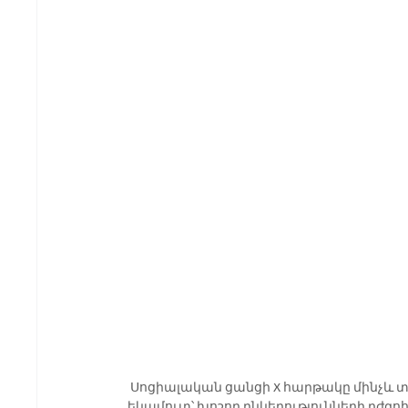
 Սոցիալական ցանցի X հարթակը մինչև տարեվերջ կարող է կորցնել մինչև 75 մլն դոլար գովազդային 
եկամուտ՝ խոշոր ընկերությունների դժգ