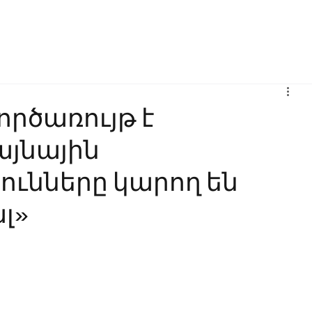
Բիզնես
Հաղորդակցություն
Ինովացիա
Կրթություն
գործառույթ է
այնային
ունները կարող են
լ»