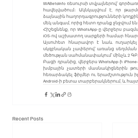
WABetaInfo ռեսուրսի տվյալներով՝ գործա
հավելվածում։ Ակնկալվում է, որ թար
ձայնային հաղորդագրությունների կողքին
մեկ անգամ, որից հետո դրանք ջնջվում են
Հիշեցնենք, որ WhatsApp-ը վերջերս բազմ
iOS-ով աշխատող սարքերի համար հնարավ
Այսուհետ հնարավոր է նաև ուղարկել 
սկզբնական չափերով՝ առանց սեղմման և
մեծության սահմանափակում՝ մինչև 2 ԳԲ
Բացի դրանից, վերջերս WhatsApp-ի iPhon
խմբային չատերի մասնակիցներին թույ
հեռարձակել ֆիլմեր ու երաժշտություն իր
Android-ի բետա տարբերակներում, և հայտն
Recent Posts