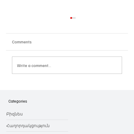
Comments
Write a comment...
Հայաստանի գիտակրթական
ոլորտը կառավարելու ուղեցույց ենք
նվիրում որոշում
Categories
կայացնողներին․ Ատոմ Մխիթարյան
Բիզնես
Հաղորդակցություն