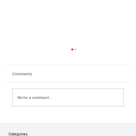
Comments
Write a comment...
Իլոն Մասկն ու X-ի ապագա
պլանները
Categories