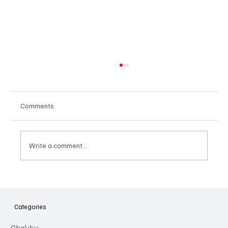
Comments
Write a comment...
Հայաստանի գիտակրթական
ոլորտը կառավարելու ուղեցույց ենք
նվիրում որոշում
Categories
կայացնողներին․ Ատոմ Մխիթարյան
Բիզնես