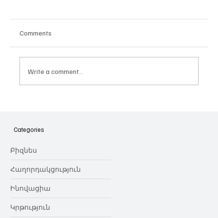
Comments
Write a comment...
Հայաստանի գիտակրթական
ոլորտը կառավարելու ուղեցույց ենք
նվիրում որոշում
Categories
կայացնողներին․ Ատոմ Մխիթարյան
Բիզնես
Հաղորդակցություն
Ինովացիա
Կրթություն