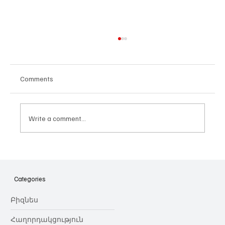
Comments
Write a comment...
Հայաստանի գիտակրթական
ոլորտը կառավարելու ուղեցույց ենք
նվիրում որոշում
Categories
կայացնողներին․ Ատոմ Մխիթարյան
Բիզնես
Հաղորդակցություն