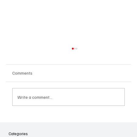
Comments
Write a comment...
Հայաստանի գիտակրթական
ոլորտը կառավարելու ուղեցույց ենք
նվիրում որոշում
Categories