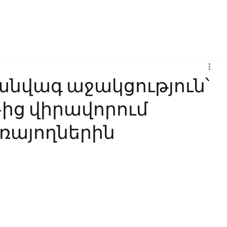
Բիզնես
Հաղորդակցություն
Ինովացիա
Կրթություն
իանվագ աջակցություն՝
-ից վիրավորում
ռայողներին