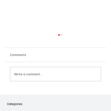
Comments
Write a comment...
Հայաստանի գիտակրթական
ոլորտը կառավարելու ուղեցույց ենք
նվիրում որոշում
Categories
կայացնողներին․ Ատոմ Մխիթարյան