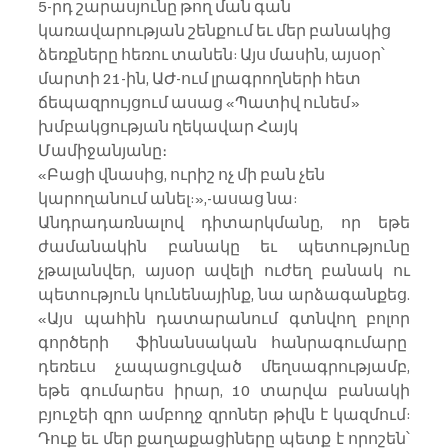
5-րդ շարասյունը թող ման գան 
կառավարության շենքում եւ մեր բանակից 
ձեռքները հեռու տանեն: Այս մասին, այսօր՝ 
մարտի 21-ին, ԱԺ-ում լրագրողների հետ 
ճեպազրույցում ասաց «Պատիվ ունեմ» 
խմբակցության ղեկավար Հայկ 
Մամիջանյանը։
«Բացի վնասից, ուրիշ ոչ մի բան չեն 
կարողանում անել:»,-ասաց նա:
Անդրադառնալով դիտարկմանը, որ եթե 
ժամանակին բանակը եւ պետությունը 
չթալանվեր, այսօր ավելի ուժեղ բանակ ու 
պետություն կունենայինք, նա արձագանքեց. 
«Այս պահին դատարանում գտնվող բոլոր 
գործերի  ֆինանսական հանրագումարը  
դեռեւս չապացուցված մեղսագրությամբ, 
եթե գումարես իրար, 10 տարվա բանակի 
բյուջեի զրո ամբողջ զրոներ թիվն է կազմում: 
Դուք եւ մեր քաղաքացիները պետք է որոշեն՝ 