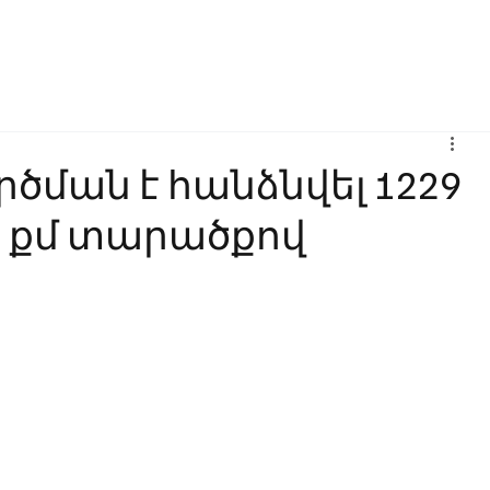
Բիզնես
Հաղորդակցություն
Ինովացիա
Կրթություն
րծման է հանձնվել 1229
ր քմ տարածքով