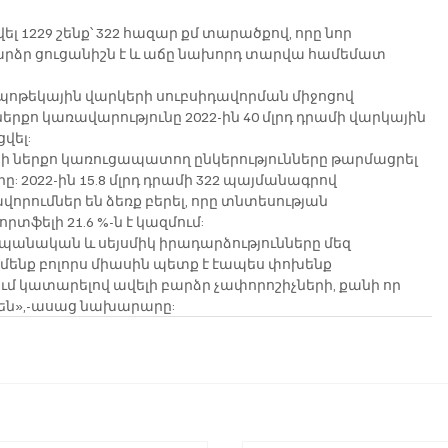
 1229 շենք՝ 322 հազար քմ տարածքով, որը նոր 
ձր ցուցանիշն է և աճը նախորդ տարվա համեմատ 
իպոթեկային վարկերի սուբսիդավորման միջոցով 
րքո կառավարությունը 2022-ին 40 մլրդ դրամի վարկային 
վել:
 ներքո կառուցապատող ընկերությունները թարմացրել 
: 2022-ին 15.8 մլրդ դրամի 322 պայմանագրով 
րումներ են ձեռք բերել, որը տնտեսության 
ֆելի 21.6 %-ն է կազմում:
նական և սեյսմիկ իրադարձությունները մեզ 
 մենք բոլորս միասին պետք է էապես փոխենք 
կատարելով ավելի բարձր չափորոշիչների, քանի որ 
 են»,-ասաց նախարարը: