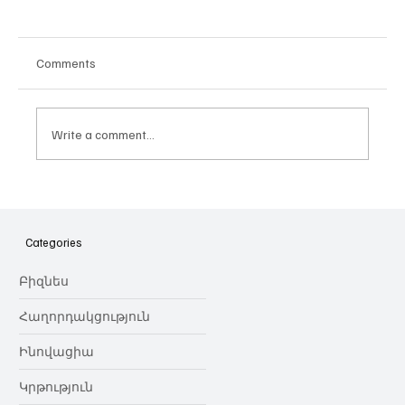
Comments
Write a comment...
Հայաստանի գիտակրթական
ոլորտը կառավարելու ուղեցույց ենք
նվիրում որոշում
Categories
կայացնողներին․ Ատոմ Մխիթարյան
Բիզնես
Հաղորդակցություն
Ինովացիա
Կրթություն