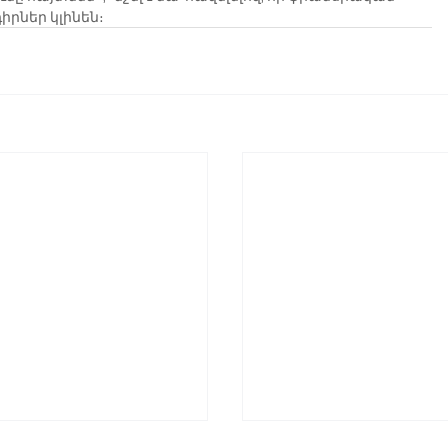
րներ կլինեն։