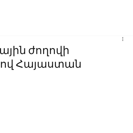
Բիզնես
Հաղորդակցություն
Ինովացիա
Կրթություն
ային ժողովի
ով Հայաստան