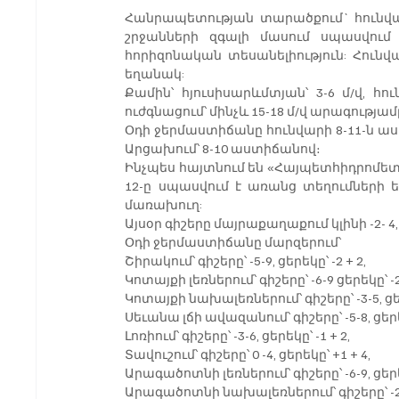
Հանրապետության տարածքում` հունվարի
շրջանների զգալի մասում սպասվում 
հորիզոնական տեսանելիություն: Հունվա
եղանակ:
Քամին՝ հյուսիսարևմտյան՝ 3-6 մ/վ, հ
ուժգնացում՝ մինչև 15-18 մ/վ արագությամ
Օդի ջերմաստիճանը հունվարի 8-11-ն աստի
Արցախում՝ 8-10 աստիճանով։
Ինչպես հայտնում են «Հայպետհիդրոմետ»-ից
12-ը սպասվում է առանց տեղումների եղ
մառախուղ:
Այսօր գիշերը մայրաքաղաքում կլինի -2- 4,
Օդի ջերմաստիճանը մարզերում՝
Շիրակում՝ գիշերը՝ -5-9, ցերեկը՝ -2 + 2,
Կոտայքի լեռներում՝ գիշերը՝ -6-9 ցերեկը՝ -2
Կոտայքի նախալեռներում՝ գիշերը՝ -3-5, ցեր
Սեւանա լճի ավազանում՝ գիշերը՝ -5-8, ցերեկ
Լոռիում՝ գիշերը՝ -3-6, ցերեկը՝ -1 + 2,
Տավուշում՝ գիշերը՝ 0 -4, ցերեկը՝ +1 + 4,
Արագածոտնի լեռներում՝ գիշերը՝ -6-9, ցերեկ
Արագածոտնի նախալեռներում՝ գիշերը՝ -2 -