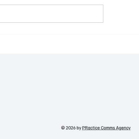
Meta-ն ուժեղացնում
պաշտպանությունը
գործիքներ Facebook-
ստանի գիտակրթական
WhatsApp-ի և Messen
ը կառավարելու ուղեցույց ենք
համար
ւմ որոշում
ցնողներին․ Ատոմ Մխիթարյան
© 2026 by
PRactice Comms Agency