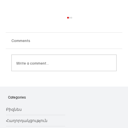
Comments
Write a comment...
Հայաստանի գիտակրթական
ոլորտը կառավարելու ուղեցույց ենք
նվիրում որոշում
Categories
կայացնողներին․ Ատոմ Մխիթարյան
Բիզնես
Հաղորդակցություն