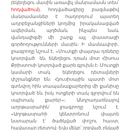
(եկեղեցու մասին առավել մանրամասն տես՝  
հոդվածում
), հոդվածագիրը բազմաթիվ 
մանրամասներ է հաղորդում այստեղ 
ադրբեջանցիների կողմից  իրականացված 
ավերման, պղծման, ինչպես նաև 
վանդալիզմի մի շարք այլ փաստացի 
գործողությունների մասին։ Ի մասնավորի․ 
լրագրողը նշում է․ «Մուտքի փայտյա դռները 
կոտրված  են, եկեղեցու դռան մոտ Հիսուս 
Քրիստոսի կոտրված քարե գլուխն է։ Մուտքի 
կամարի տակ  եկեղեցու դետալների 
փշրանքներ են։ Հյուսիսային պատի մոտ 
գտնվող հին տապանաքարերից մի քանիսը 
կոտրված են, իսկ ոտքերի տակ գլորվում են 
սպիտակ քարեր»։ Անդրադառնալով 
աղոթասրահին՝ լրագրողը նշում է. 
«Աղոթասրահի կենտրոնում փայտե 
նստարան է՝ ծածկված փոշու հաստ, 
հավասար շերտով։ Եվս մեկը՝ շրջված, ընկած 