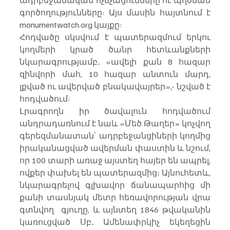
ադրբեջանական ոչնչացումները ու պղծման 
գործողությունները: Այս մասին հայտնում է 
monumentwatch.org կայքը:
Հոդվածը սկսվում է պատերազմում երկու 
կողմերի կրած ծանր հետևանքների 
նկարագրությամբ․ «ավելի քան 8 հազար 
զինվորի մահ, 10 հազար անտուն մարդ, 
լքված ու ավերված բնակավայրեր»,- նշված է 
հոդվածում:
Լրագրողն իր ծավալուն հոդվածում 
անդրադառնում է նաև «Մեծ Թաղեր» կոչվող 
գերեզմանատան՝ ադրբեջանցիների կողմից 
իրականացված ավերման փաստին և նշում, 
որ 100 տարի առաջ այստեղ հայեր են ապրել, 
ովքեր փախել են պատերազմից։ Այնուհետև, 
նկարագրելով գլխավոր ճանապարհից մի 
քանի տասնյակ մետր հեռավորության վրա 
գտնվող  գյուղը, և այնտեղ 1846 թվականին 
կառուցված Սբ․ Ամենափրկիչ եկեղեցին 