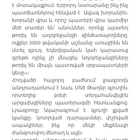
է մոտակայքում։ Երրորդ նստարանը ինչ-ինչ 
պատճառներով հենված է  Ավագ խորանին։ 
Խորանի վրա և որոշ պատերի վրա կարմիր 
մեծ տառեր են՝ անուններ, որոնք այստեղ 
թողել են ադրբեջանցի զինծառայողները, 
ովքեր 2020 թվականի աշնանը առաջինն են 
մտել գյուղ։ Եկեղեցական կահ կարասուց  
գրեթե ոչինչ չի մնացել։ Ադրբեջանցիները 
թողել են միայն պատռված սրբապատկերի 
կեսը»։
Հոդվածի հաջորդ բաժնում լրագրողն 
անդրադառնում է նաև Մեծ Թաղեր գյուղին, 
որտեղից բռնի տեղահանվեցին 
արցախցիները պատերազմի հետևանքով։ 
Լրագրողը նկարագրում է գյուղի լքված 
կյանքը․ կոտրված դարպասներ, փշրված 
ապակիներ, ինչ որ մեկի մեքենայի 
ժանգոտվող մետաղ և այլն։