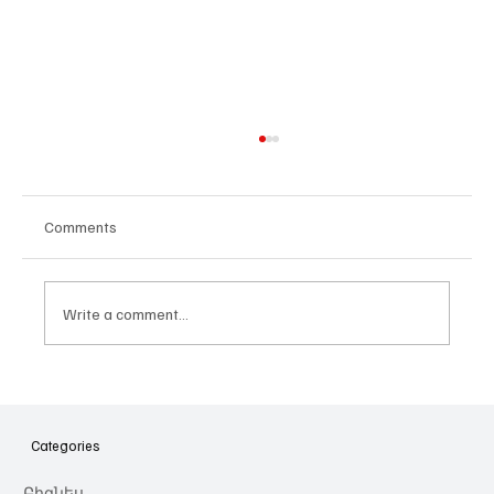
Comments
Write a comment...
Հայաստանի գիտակրթական
ոլորտը կառավարելու ուղեցույց ենք
նվիրում որոշում
Categories
կայացնողներին․ Ատոմ Մխիթարյան
Բիզնես