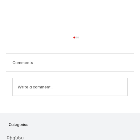
Comments
Write a comment...
Հայաստանի գիտակրթական
ոլորտը կառավարելու ուղեցույց ենք
նվիրում որոշում
Categories
կայացնողներին․ Ատոմ Մխիթարյան
Բիզնես