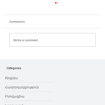
Comments
Write a comment...
Հայաստանի գիտակրթական
ոլորտը կառավարելու ուղեցույց ենք
նվիրում որոշում
Categories
կայացնողներին․ Ատոմ Մխիթարյան
Բիզնես
Հաղորդակցություն
Ինովացիա