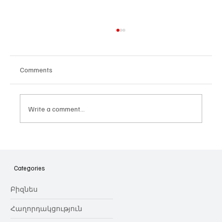
Comments
Write a comment...
Հայաստանի գիտակրթական
ոլորտը կառավարելու ուղեցույց ենք
նվիրում որոշում
Categories
կայացնողներին․ Ատոմ Մխիթարյան
Բիզնես
Հաղորդակցություն