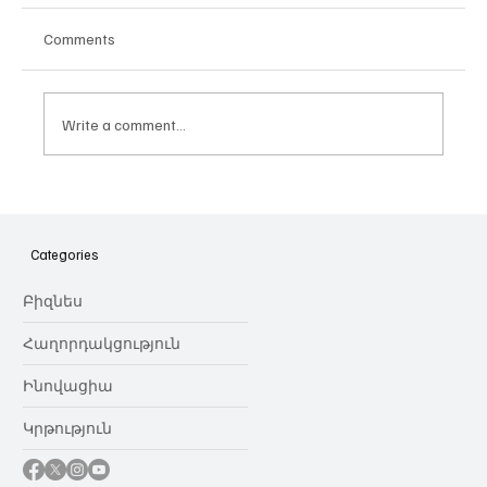
Comments
Write a comment...
Հայաստանի գիտակրթական
ոլորտը կառավարելու ուղեցույց ենք
նվիրում որոշում
Categories
կայացնողներին․ Ատոմ Մխիթարյան
Բիզնես
Հաղորդակցություն
Ինովացիա
Կրթություն