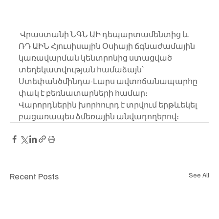
 Վրաստանի ՆԳՆ ԱԻ դեպարտամենտից և 
ՌԴ ԱԻՆ Հյուսիսային Օսիայի ճգնաժամային 
կառավարման կենտրոնից ստացված 
տեղեկատվության համաձայն՝ 
Ստեփանծմինդա-Լարս ավտոճանապարհը 
փակ է բեռնատարների համար։
Վարորդներին խորհուրդ է տրվում երթևեկել 
բացառապես ձմեռային անվադողերով։
Recent Posts
See All