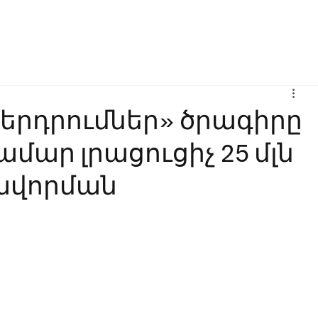
Բիզնես
Հաղորդակցություն
Ինովացիա
Կրթություն
երդրումներ» ծրագիրը
ամար լրացուցիչ 25 մլն
ավորման