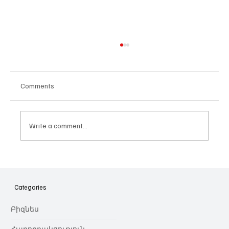
Comments
Write a comment...
Հայաստանի գիտակրթական
ոլորտը կառավարելու ուղեցույց ենք
նվիրում որոշում
Categories
կայացնողներին․ Ատոմ Մխիթարյան
Բիզնես
Հաղորդակցություն