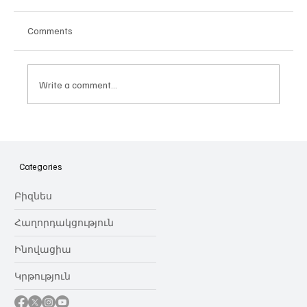
Comments
Write a comment...
Հայաստանի գիտակրթական
ոլորտը կառավարելու ուղեցույց ենք
նվիրում որոշում
Categories
կայացնողներին․ Ատոմ Մխիթարյան
Բիզնես
Հաղորդակցություն
Ինովացիա
Կրթություն