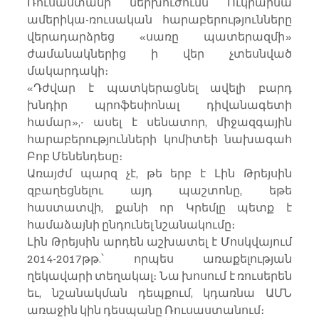
Ռուսաստանի ներխուժումն Ուկրաինա 
ամերիկա-ռուսական հարաբերությունները 
վերադարձրեց «սառը պատերազմի» 
ժամանակներից ի վեր չտեսնված 
մակարդակի։
«Դժվար է պատկերացնել ավելի բարդ 
խնդիր պրոֆեսիոնալ դիվանագետի 
համար»,- ասել է սենատոր, միջազգային 
հարաբերությունների կոմիտեի նախագահ 
Բոբ Մենենդեսը։
Առայժմ պարզ չէ, թե երբ է Լին Թրեյսին 
զբաղեցնելու այդ պաշտոնը, եթե 
հաստատվի, քանի որ Կրեմլը պետք է 
համաձայնի ընդունել նշանակումը։
Լին Թրեյսին արդեն աշխատել է Մոսկվայում 
2014-2017թթ.՝ որպես առաքելության 
ղեկավարի տեղակալ։ Նա խոսում է ռուսերեն 
եւ, նշանակման դեպքում, կդառնա ԱՄՆ 
առաջին կին դեսպանը Ռուսաստանում։