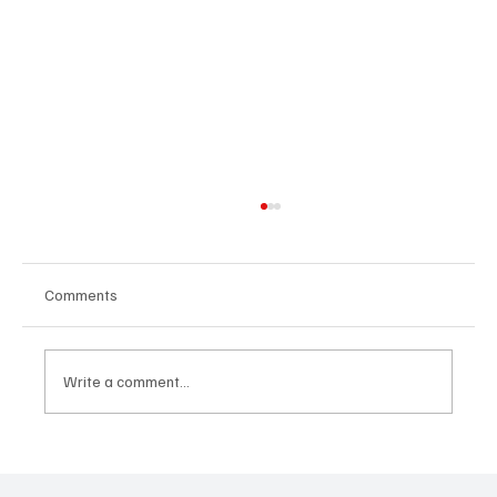
Comments
Write a comment...
Հայաստանի գիտակրթական
ոլորտը կառավարելու ուղեցույց ենք