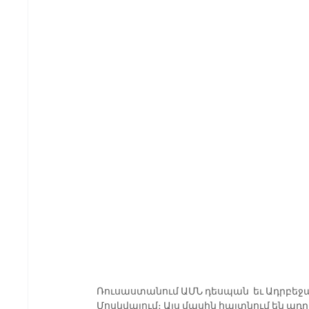
Ռուսաստանում ԱՄՆ դեսպան  եւ Ադրբեջան
Մոսկվայում։ Այս մասին հայտնում են ա