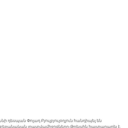
ի դեսպան Փոլադ Բյուլբյուլօղլուն հանդիպել են 
դրբեջանական լրատվամիջոցները։Թրեյսին հայտարարել է, 