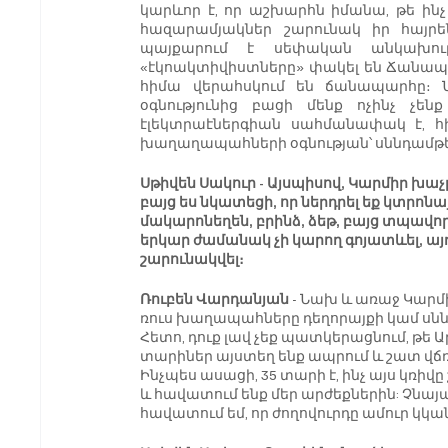
կարևոր է, որ աշխարհն իմանա, թե ինչ
հազարամյակներ շարունակ իր հայրեն
պայքարում է սեփական անկախութ
«էկոակտիվիստները» փակել են Ճանապա
հիմա վերահսկում են ճանապարհը։ 
օգնությունից բացի մենք ոչինչ չեն
էլեկտրաէներգիան սահմանափակ է, հի
խաղաղապահների օգնության՝ սննդամթերք
Սթիվեն Սակուր - Այսպիսով, Կարմիր խաչ
բայց ես նկատեցի, որ ներդրել եք կտրո
մակարոնեղեն, բրինձ, ձեթ, բայց տպավոր
երկար ժամանակ չի կարող գոյատևել, այդ
շարունակվել։
Ռուբեն Վարդանյան 
- Նախ և առաջ Կարմի
ռուս խաղապահները դեղորայքի կամ սնն
Հետո, դուք լավ չեք պատկերացնում, թե 
տարիներ այստեղ ենք ապրում և շատ վճռ
Ինչպես ասացի, 35 տարի է, ինչ այս կռիվ
և հավատում ենք մեր արժեքներին: Չնայած
հավատում եմ, որ ժողովուրդը ամուր կկ