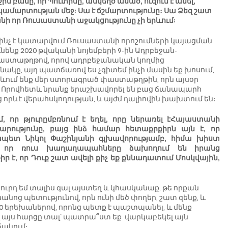
ին բանը, որ Պուտինը, անկեղծ ասած, ուզում է անել, 
կամարտության մեջ: Սա է ճշմարտությունը։ Սա Ձեզ շատ 
Քանի որ Ռուսաստանի աջակցությունը չի երևում:
ե ինչ է կատարվում Ռուսաստանի որոշումների կայացման 
ենք 2020 թվականի նոյեմբերի 9-ին Ադրբեջան-
տաթղթով, որով ադրբեջանական կողմից 
կը, այդ պատճառով ես չգիտեմ ինչի մասին եք խոսում, 
հետևում ենք մեր ստորագրած փաստաթղթին, որն այսօր 
։ Որովհետև նրանք երաշխավորել են բաց ճանապարհ 
որևէ վերահսկողության, և այժմ դալիովին խախտում են։
, որ թյուրըմբռնում է եղել, որը ներառել էՀայաստանի 
րությունը, բայց ինձ համար հետաքրքիրն այն է, որ 
պետ Նիկոլ Փաշինյանի գլխավորությամբ, հիմա խիստ 
վ, որ ռուս խաղաղապահները ձախողում են իրանց 
 է, որ Դուք շատ ավելի քիչ եք քննադատում Մոսկվային, 
հուրդ եմ տալիս գալ այստեղ և կհասկանաք, թե որքան 
անոց պետությունով, որն ունի մեծ փողեր, շատ զենք, և 
000 երեխաներով, որոնց պետք է պաշտպանել, և մենք 
Ձեզ այս հարցը տալ՝ պատրա՞ստ եք  վարկաբեկել այն 
ճակում։