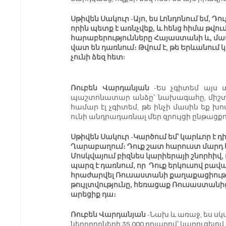
Սթիվեն Սակուր -Այո, ես Լոնդոնում եմ, Դ
որին պետք է առնչվեք, և հենց հիմա թվում է
հարաբերությունները Հայաստանի և, մա
վատ են դառնում։ Թվում է, թե Երևանու
չունի ձեզ հետ:
Ռուբեն Վարդանյան
 -Ես չգիտեմ այս 
պաշտոնատար անձը՝ նախագահը, միշտ լ
համար էլ չգիտեմ, թե ինչի մասին եք խո
ունի անդրադառնալ մեր զրույցի ընթացքո
Սթիվեն Սակուր -Կարծում եմ՝ կարևոր է դի
Ղարաբաղում։ Դուք շատ հարուստ մարդ ե
Մոսկվայում բիզնես կարիերայի շնորհիվ,
պարզ է դառնում, որ  Դուք երկուսով բավ
հրաժարվել Ռուսաստանի քաղաքացիությո
թույլտվությունը, հեռացաք Ռուսաստանից
արեցիք դա։
Ռուբեն Վարդանյան
 -Նախ և առաջ, ես սկ
ներդրողների 35,000 դոլարով՝ կառուցել