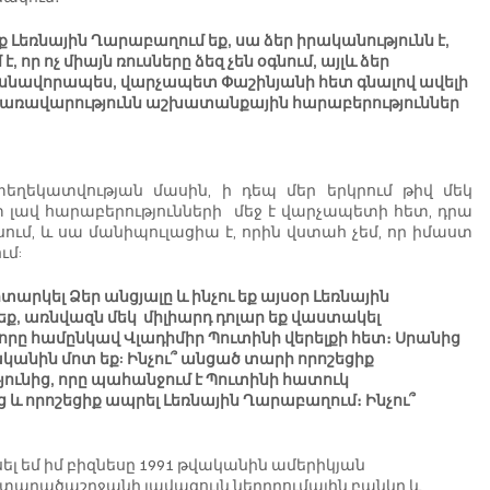
ուք Լեռնային Ղարաբաղում եք, սա ձեր իրականությունն է, 
, որ ոչ միայն ռուսները ձեզ չեն օգնում, այլև ձեր 
սնավորապես, վարչապետ Փաշինյանի հետ գնալով ավելի 
մ կառավարությունն աշխատանքային հարաբերություններ 
տեղեկատվության մասին, ի դեպ մեր երկրում թիվ մեկ 
ավ հարաբերությունների  մեջ է վարչապետի հետ, դրա 
սում, և սա մանիպուլացիա է, որին վստահ չեմ, որ իմաստ 
ւմ:
տարկել Ձեր անցյալը և ինչու եք այսօր Լեռնային 
ք, առնվազն մեկ  միլիարդ դոլար եք վաստակել 
 որը համընկավ Վլադիմիր Պուտինի վերելքի հետ։ Սրանից 
ականին մոտ եք: Ինչու՞ անցած տարի որոշեցիք 
ւնից, որը պահանջում է Պուտինի հատուկ 
 և որոշեցիք ապրել Լեռնային Ղարաբաղում։ Ինչու՞ 
սել եմ իմ բիզնեսը 1991 թվականին ամերիկյան 
ով տարածաշրջանի լավագույն ներդրումային բանկը և 