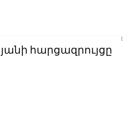
Բիզնես
Հաղորդակցություն
Ինովացիա
Կրթություն
յանի հարցազրույցը
ն