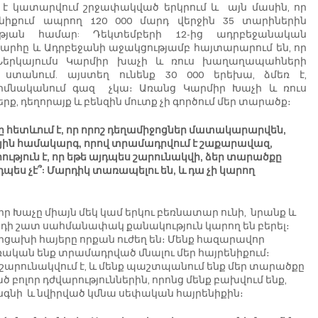
 է կատարվում շրջափակված երկրում և  այն մասին, որ 
իքում ապրող 120 000 մարդ վերջին 35 տարիներին 
յան համար: Դեկտեմբերի 12-ից ադրբեջանական 
րհը և Ադրբեջանի աջակցությամբ հայտարարում են, որ 
Ներկայումս Կարմիր խաչի և ռուս խաղաղապահների 
ք ստանում. այստեղ ունենք 30 000 երեխա, ձմեռ է, 
մնականում գազ  չկա։ Առանց Կարմիր Խաչի և ռուս 
, դեղորայք և բենզին մուտք չի գործում մեր տարածք։ 
ը հետևում է, որ որոշ դեղամիջոցներ մատակարարվեն, 
նային համակարգ, որով տրամադրվում է շաքարավազ, 
ություն է, որ եթե այդպես շարունակվի, ձեր տարածքը 
պես չէ՞: Մարդիկ տառապելու են, և դա չի կարող 
ր Խաչը միայն մեկ կամ երկու բեռնատար ունի,  նրանք և 
դի շատ սահմանափակ քանակություն կարող են բերել։  
Արցախի հայերը որքան ուժեղ են։ Մենք հազարավոր 
ական ենք տրամադրված մնալու մեր հայրենիքում։ 
ը շարունակվում է, և մենք պաշտպանում ենք մեր տարածքը 
 բոլոր դժվարություններին, որոնց մենք բախվում ենք, 
անգնի  և նվիրված կմնա սեփական հայրենիքին։