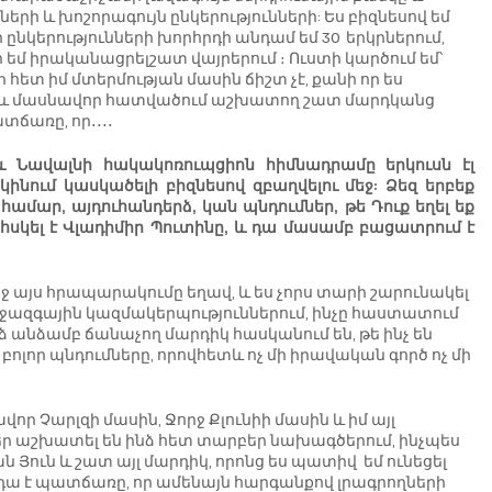
րի և խոշորագույն ընկերությունների: Ես բիզնեսով եմ 
 ընկերությունների խորհրդի անդամ եմ 30  երկրներում, 
մ իրականացրելշատ վայրերում ։ Ուստի կարծում եմ՝ 
հետ իմ մտերմության մասին ճիշտ չէ, քանի որ ես 
 և մասնավոր հատվածում աշխատող շատ մարդկանց  
տճառը, որ․․․․
և Նավալնի հակակոռուպցիոն հիմնադրամը երկուսն էլ 
ինում կասկածելի բիզնեսով զբաղվելու մեջ: Ձեզ երբեք 
ամար, այդուհանդերձ, կան պնդումներ, թե Դուք եղել եք 
սկել է Վլադիմիր Պուտինը, և դա մասամբ բացատրում է 
աջ այս հրապարակումը եղավ, և ես չորս տարի շարունակել 
ջազգային կազմակերպություններում, ինչը հաստատում 
նձ անձամբ ճանաչող մարդիկ հասկանում են, թե ինչ են 
ոլոր պնդումները, որովհետև ոչ մի իրավական գործ ոչ մի 
 Չարլզի մասին, Ջորջ Քլունիի մասին և իմ այլ 
քեր աշխատել են ինձ հետ տարբեր նախագծերում, ինչպես 
Յուն և շատ այլ մարդիկ, որոնց ես պատիվ  եմ ունեցել 
 դա է պատճառը, որ ամենայն հարգանքով լրագրողների 