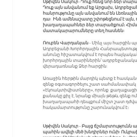
Սթիվեն Սակուր -Դուք հենց նոր ձեր տա
Դուք այն անվանում եք Արցախ, Ադրբեջա
հանրությունը այն անվանում են Լեռնայ
դա:  Ինձ ամենաշատը շփոթեցնում է այն, ո
խաղաղապահներ ձեր տարածքում։ Հիմա, 
մատակարարումները տեղ հասնեն: 
Ռուբեն Վարդանյան 
- Մինչ այս հարցին պ
Ադրբեջանի Խորհրդային Հանրապետությ
անունը հիշատակվում է որպես հայկական 
խորհրդային տարիներին՝ ադրբեջանակա
վերադառնանք Ձեր հարցին:
Առաջին հերթին մարդիկ պետք է հասկանա
զենք օգտագործելու շատ սահմանափակ 
«էկոակտիվիստները», որոնք  քաղաքացի
քանակը քիչ է, նրանք միայն թեթև զենք ու
խաղաղապահի դեպքում միշտ շատ դժվար է
հակամարտությունը շարունակվում է։
Սթիվեն Սակուր - Բայց ճշմարտությունն ա
պահին ավելի մեծ խնդիրներ ունի: Ուկրա