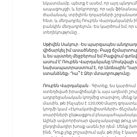
նկատմամբ, պետք է ասեմ, որ այդ պնդո
ապացույցի, և երկրորդը, որ այն ֆինանս
ժամանակ, տրիլիոն դոլարների շրջանառո
հետ, և մեղադրել Ռուբեն Վարդանյանին ինչ
բանկին մեղադրելուն։ Ես կարծում եմ, որ 
տեղեկությունը…
Սթիվեն Սակուր -Ես պարզապես անդրադառն
վիճարկել իմ ասածները։ Բայց ճշմարտությ
և ես այստեղ մեջբերում եմ Բաքվում գտ
ասում է՝ Ռուբեն Վարդանյանը Մոսկվայի
նախապատրաստում է, որ Լեռնային Ղ
ստանձնեք։ Դա՞ է Ձեր մտադրությունը:
Ռուբեն Վարդանյան
 - Գիտեք, ես կարծում
ստեղծված իրավիճակի և այս աղետի շուր
ադրբեջանական կողմից տարվող, մենք կա
մասին, թե ինչպես է 120,000 մարդ գոյ
կողմի կամ «էկոակտիվիստների» ճնշման տա
տարիների ընթացքում բնապահպանական քա
Ալիևի ավտորիտար վարչակարգը թույլ տվել
ընդդիմադիր խոսք ասեն իր դեմ։ Մենք խո
ինձ, Դուք չեք շոշափում այն, թե ինչ է կ