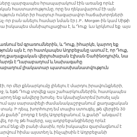
ւմները պարզապես հրապարակում էին առանց որևէ 
ական հաստատությունը, որը ես ղեկավարում էի այն 
ւթյուն ուներ իր հարյուր հազարավոր հաճախորդների 
-որ բան անելու համար նման էր J․P․ Morgan-ին կամ Սիթի 
սա իսկապես մանիպուլյացիա է, և Դուք  ևս կրկնում եք  այս 
ում եմ գրառումներին, և Դուք, իհարկե, կարող եք 
ունն այն է, որ հատկապես Ադրբեջանը ասում է, որ Դուք, 
նվող քաղաքական վերլուծաբան Էլխան Շահինօղլուին, նա 
 մարդն է Ղարաբաղում և նախագահը 
արաբաղում լիակատար պատասխանատվություն 
 էի, որ մեր քննարկումը լինելու է մարդու իրավունքների, 
ջ, և եթե Դուք տրվեք այս շահարկումներին, հատկապես 
րող ենք անվերջ խոսել։ Ես կնախընտրեմ խոսել այն 
ատևում այս սարսափելի ժամանակաշրջանում  քաղաքական 
կ։ Ի դեպ, խորհուրդ եմ տալիս ստուգել, թե վերջին 30 
նի՞ բողոք է եղել Ադրբեջանում, և քանի՞ անգամ է 
, որ ոչ թե հայերը, այլ ադրբեջանցիները որևէ 
սում ենք մի բանի մասին, որն իսկապես զարմացնում է 
ատարվում հիմա այստեղ և ինչպիսին է Ադրբեջանի 