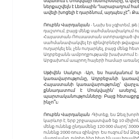
սպառում է Մոսկվայի ռեսուրսները, և վերջ
ներքաշվելն է Լեռնային Ղարաբաղում հա
ավելի խոցելի է դարձնում, այդպես չէ՞։ 
Ռուբեն Վարդանյան 
- Նախ ես չգիտեմ, թ
դաշտում, բայց մենք սահմանափակում ուն
Հայաստան-Ռուսաստան ստորագրած փաս
սահմանափակվել էր զինվորների թվաքանա
ուղարկել են, չեն ուղարկել, բայց մենք 
Ադրբեջանն ամբողջությամբ խախտում է
Արցախում ապրող հայերի համար առանց 
Սթիվեն Սակուր -Այո, ես հասկանում եմ
կառավարությունը, Ադրբեջանի կառավա
Հայաստանի կառավարությունը՝ վարչա
քննադատում է Մոսկվային՝ ասելո
պարտականությունները: Բայց հետաքրքիր
ինչո՞ւ:
Ռուբեն Վարդանյան
 -Գիտեք, ես Ձեզ խոր
կարևոր է, երբ շրջապատված եք 10 միլիոն
մենք ունենք ընդամենը 120 000 մարդ՝ 30
ունենք 2000 ռուս զինվոր: Ես ուզում եմ 
մարդկանց, ովքեր ձեզ հետ են այս իրավի