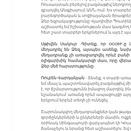
Ռուսաստան բերելով բազմաթիվ ներդրողնե
զբաղվել Անգլիայում, ԱՄՆ-ում։ Ես տարբեր
բարեգործական և սոցիալական ծրագրեր ե
Ձեր եզրակացությունը Վլադիմիր Պուտինի 
աշխատել եմ իշխանության մաս կազմող
հետ շատ տարբեր երկրներում և այդ է պա
Սթիվեն Սակուր -Գիտեք, որ OCCRP-ը 
մեղադրել են Ձեզ, այսպես ասենք, նախկ
մեղադրանք չի առաջադրվել որևէ բանի հ
օլիգարխիկ համակարգի մաս, որը վերահ
Ձեր մեծ հարստությունը:
Ռուբեն Վարդանյան
 - Տեսեք, 4 տարի առ
եմ մնալ և պաշտոնավարել բազմաթիվ մի
է, որ ճշմարտությունն իմացող մարդիկ, ի
նշանակում  առանց որևէ ապացույցի այդ բ
երկրում երբևէ տեղի չի ունեցել:
Շարունակվող մեղադրանքներ կան թագավոր
գործընկերների և ընկերների մասին, ով
օրինակ Սինգապուրի վարչապետ Լի Կուան 
ճանաչելու և նրանց հետ աշխատելու: Եվ