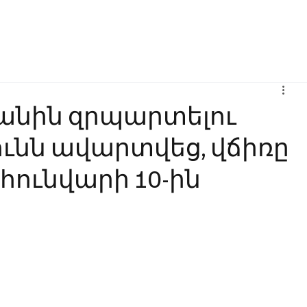
Բիզնես
Հաղորդակցություն
Ինովացիա
Կրթություն
անին զրպարտելու
ունն ավարտվեց, վճիռը
ունվարի 10-ին