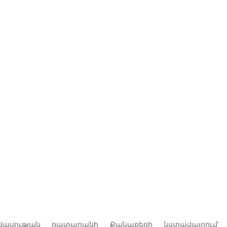
ասության դատարանի Քանաքեռի նստավայրում՝ 