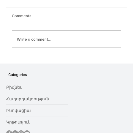
Comments
Write a comment...
Հայաստանի գիտակրթական
ոլորտը կառավարելու ուղեցույց ենք
նվիրում որոշում
Categories
կայացնողներին․ Ատոմ Մխիթարյան
Բիզնես
Հաղորդակցություն
Ինովացիա
Կրթություն