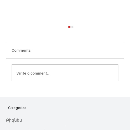
Comments
Write a comment...
Հայաստանի գիտակրթական
ոլորտը կառավարելու ուղեցույց ենք
նվիրում որոշում
Categories
կայացնողներին․ Ատոմ Մխիթարյան
Բիզնես