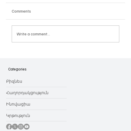
Comments
Write a comment...
Հայաստանի գիտակրթական
ոլորտը կառավարելու ուղեցույց ենք
նվիրում որոշում
Categories
կայացնողներին․ Ատոմ Մխիթարյան
Բիզնես
Հաղորդակցություն
Ինովացիա
Կրթություն