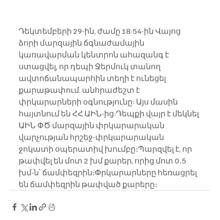
Դեկտեմբերի 29-ին, ժամը 18:54-ին Վայոց 
ձորի մարզային ճգնաժամային 
կառավարման կենտրոն ահազանգ է 
ստացվել, որ դեպի Ջերմուկ տանող 
ավտոճանապարհին տեղի է ունեցել 
քարաթափում. անհրաժեշտ է 
փրկարարների օգնությունը: Այս մասին 
հայտնում են ՀՀ ԱԻՆ-ից:Դեպքի վայր է մեկնել 
ԱԻՆ ՓԾ մարզային փրկարարական 
վարչության հրշեջ-փրկարարական 
ջոկատի օպերատիվ խումբը։Պարզվել է, որ 
թափվել են մոտ 2 խմ քարեր, որից մոտ 0․5 
խմ-ն՝ ճամփեզրին։Փրկարարները հեռացրել 
են ճամփեզրին թափված քարերը։