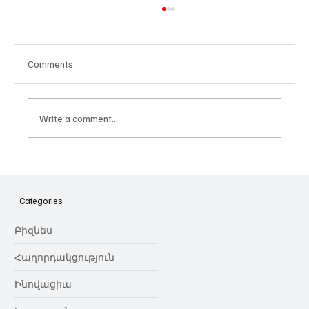
Comments
Write a comment...
Հայաստանի գիտակրթական
ոլորտը կառավարելու ուղեցույց ենք
նվիրում որոշում
Categories
կայացնողներին․ Ատոմ Մխիթարյան
Բիզնես
Հաղորդակցություն
Ինովացիա