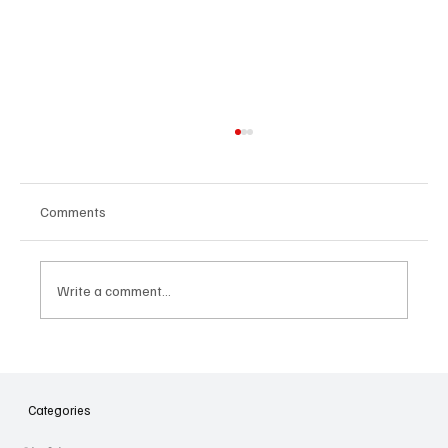
Comments
Write a comment...
Հայաստանի գիտակրթական
ոլորտը կառավարելու ուղեցույց ենք
նվիրում որոշում
Categories
կայացնողներին․ Ատոմ Մխիթարյան