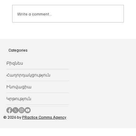
Write a comment...
Հայաստանի գիտակրթական
ոլորտը կառավարելու ուղեցույց ենք
նվիրում որոշում
Categories
կայացնողներին․ Ատոմ Մխիթարյան
Բիզնես
Հաղորդակցություն
Ինովացիա
Կրթություն
© 2026 by
PRactice Comms Agency