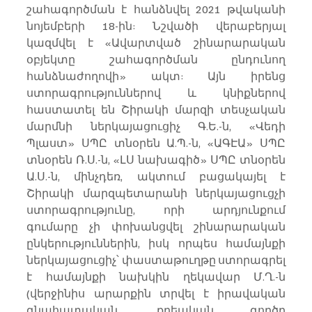
շահագործման է հանձնվել 2021 թվականի 
նոյեմբերի 18-ին: Նշվածի վերաբերյալ 
կազմվել է «Ավարտված շինարարական 
օբյեկտը շահագործման ընդունող 
հանձնաժողովի» ակտ: Այն իրենց 
ստորագրություններով և կնիքներով 
հաստատել են Շիրակի մարզի տեսչական 
մարմնի ներկայացուցիչ Գ.Ե.-ն, «Վեդի 
Պլաստ» ՍՊԸ տնօրեն Ա.Պ.-ն, «ԱԳԷԱ» ՍՊԸ 
տնօրեն Ռ.Ս.-ն, «ԼՍ նախագիծ» ՍՊԸ տնօրեն 
Ա.Ս.-ն, մինչդեռ, ակտում բացակայել է 
Շիրակի մարզպետարանի ներկայացուցչի 
ստորագրությունը, որի արդյունքում 
գումարը չի փոխանցվել շինարարական 
ընկերություններին, իսկ որպես համայնքի 
ներկայացուցիչ՝ փաստաթուղթը ստորագրել 
է համայնքի նախկին ղեկավար Մ.Ղ.-ն 
(վերջինիս արարքին տրվել է իրավական 
գնահատական, քրեական գործը 