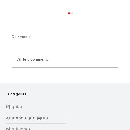
Comments
Write a comment...
Հայաստանի գիտակրթական
ոլորտը կառավարելու ուղեցույց ենք
նվիրում որոշում
Categories
կայացնողներին․ Ատոմ Մխիթարյան
Բիզնես
Հաղորդակցություն
Ինովացիա