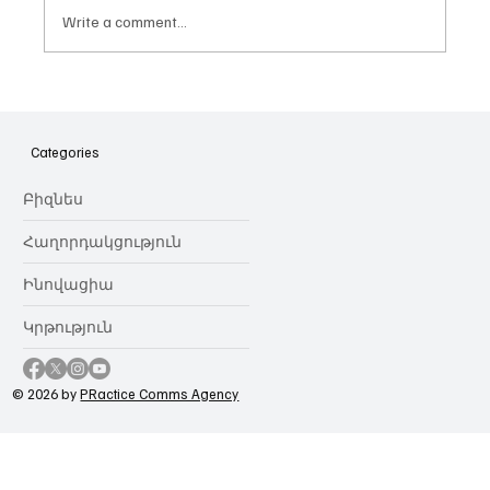
Write a comment...
Հայաստանի գիտակրթական
ոլորտը կառավարելու ուղեցույց ենք
նվիրում որոշում
Categories
կայացնողներին․ Ատոմ Մխիթարյան
Բիզնես
Հաղորդակցություն
Ինովացիա
Կրթություն
© 2026 by
PRactice Comms Agency