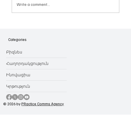
Write a comment...
Հայաստանի գիտակրթական
ոլորտը կառավարելու ուղեցույց ենք
նվիրում որոշում
Categories
կայացնողներին․ Ատոմ Մխիթարյան
Բիզնես
Հաղորդակցություն
Ինովացիա
Կրթություն
© 2026 by
PRactice Comms Agency