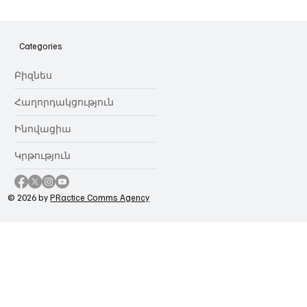
Հայաստանի գիտակրթական
ոլորտը կառավարելու ուղեցույց ենք
նվիրում որոշում
Categories
կայացնողներին․ Ատոմ Մխիթարյան
Բիզնես
Հաղորդակցություն
Ինովացիա
Կրթություն
© 2026 by
PRactice Comms Agency