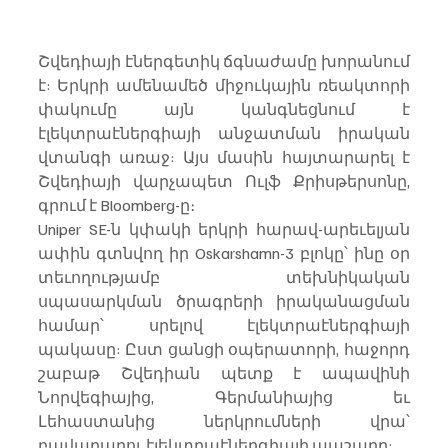
Շվեդիայի էներգետիկ ճգնաժամը խորանում 
է: Երկրի ամենամեծ միջուկային ռեակտորի 
փակումը այն կանգնեցնում է 
էլեկտրաէներգիայի անջատման իրական 
վտանգի առաջ: Այս մասին հայտարարել է 
Շվեդիայի վարչապետ Ուլֆ Քրիսթերսոնը, 
գրում է Bloomberg-ը։
Uniper SE-ն կփակի երկրի հարավ-արեւելյան 
ափին գտնվող իր Oskarshamn-3 բլոկը՝ ինը օր 
տեւողությամբ տեխնիկական 
սպասարկման ծրագրերի իրականացման 
համար՝ սրելով էլեկտրաէներգիայի 
պակասը: Ըստ ցանցի օպերատորի, հաջորդ 
շաբաթ Շվեդիան պետք է ապավինի 
Նորվեգիայից, Գերմանիայից եւ 
Լեհաստանից ներկրումների վրա՝ 
բավարարու էլեկտրաէներգիայի պաշարը: