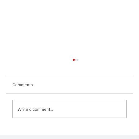
Comments
Write a comment...
Հայաստանի գիտակրթական
ոլորտը կառավարելու ուղեցույց ենք