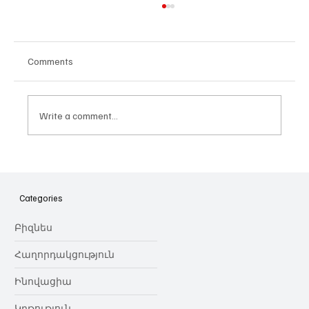
Comments
Write a comment...
Հայաստանի գիտակրթական
ոլորտը կառավարելու ուղեցույց ենք
նվիրում որոշում
Categories
կայացնողներին․ Ատոմ Մխիթարյան
Բիզնես
Հաղորդակցություն
Ինովացիա
Կրթություն