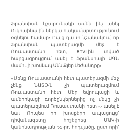
Ֆրանսիան կշարունակի ամեն ինչ անել 
Ուկրաինային ներկա հակամարտությունում 
օգնելու համար։ Բայց դա չի նշանակում, որ 
Ֆրանսիան պատերազմի մեջ է 
Ռուսաստանի հետ, RTVI-ին տված 
հարցազրույցում ասել է Ֆրանսիայի ԱԳՆ 
մամուլի խոսնակ Անն Քլեր Լեժանդրը։
«Մենք Ռուսաստանի հետ պատերազմի մեջ 
չենք. ՆԱՏՕ-ն չի պատերազմում 
Ռուսաստանի հետ: Մեր եվրոպացի և 
ամերիկացի գործընկերներից ոչ մեկը չի 
պատերազմում Ռուսաստանի հետ»,- ասել է 
նա։ Որպես իր խոսքերի ապացույց՝ 
դիվանագետը հիշեցրեց ՄԱԿ-ի 
կանոնադրության 51-րդ հոդվածը, ըստ որի՝ 