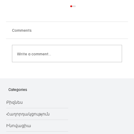
Comments
Write a comment...
Հայաստանի գիտակրթական
ոլորտը կառավարելու ուղեցույց ենք
նվիրում որոշում
Categories
կայացնողներին․ Ատոմ Մխիթարյան
Բիզնես
Հաղորդակցություն
Ինովացիա