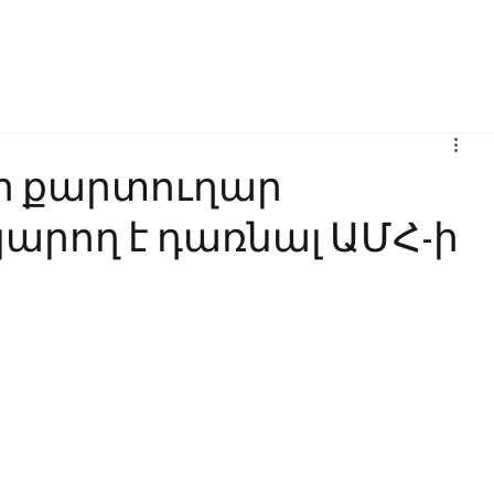
Բիզնես
Հաղորդակցություն
Ինովացիա
Կրթություն
ր քարտուղար
արող է դառնալ ԱՄՀ-ի