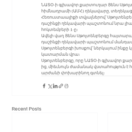
ՆԱՏՕ-ի գլխավոր քարտուղար Յենս Սթոլտ
հիմնադրամի (ԱՄՀ) ղեկավարը, տեղեկացր
Հեռուստաալիքի տվյալներով՝ Սթոլտենբե
դաշինքի ղեկավարի պաշտոնում նրա լիազո
հոկտեմբերի 1-ը։
Ավելի վաղ Յենս Սթոլտենբերգը հայտարար
դաշինքի ղեկավարի պաշտոնում մանդատ
Սթոլտենբերգի խոսքով՝ ներկայում ինքը
կատարման վրա։
Սթոլտենբերգը, որը ՆԱՏՕ-ի գլխավոր քար
ից, միեւնույն ժամանակ վստահություն է 
արժանի փոխարինող գտնել։
Recent Posts