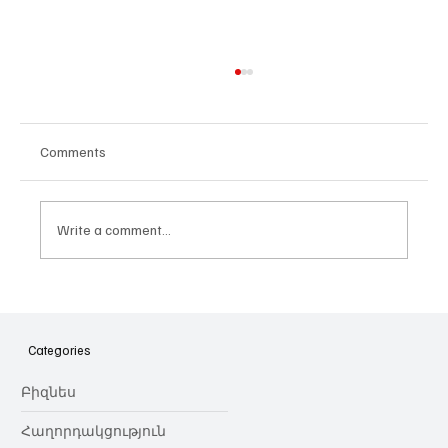
Comments
Write a comment...
Հայաստանի գիտակրթական
ոլորտը կառավարելու ուղեցույց ենք
նվիրում որոշում
Categories
կայացնողներին․ Ատոմ Մխիթարյան
Բիզնես
Հաղորդակցություն