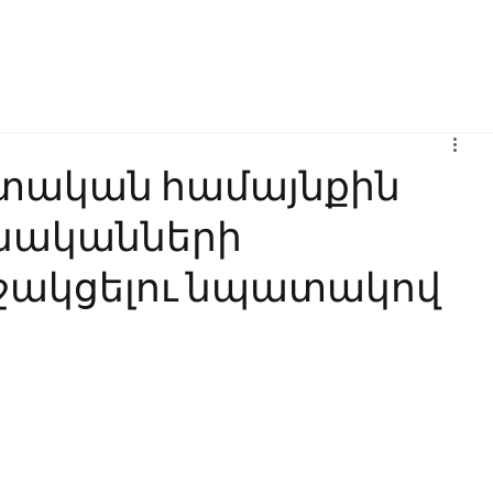
Բիզնես
Հաղորդակցություն
Ինովացիա
Կրթություն
գիտական համայնքին
նականների
ջակցելու նպատակով