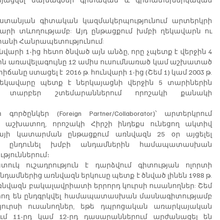
ստանյան գիտական կազմակերպությունում արտերկրի 
րի տևողությամբ: Այդ ընթացքում խմբի ղեկավարն ու 
անի Հանրապետությունում:
ւնվարի 1-ից հետո ծնված այն անձը, որը չպետք է վերջին 4 
ն առավելագույնը 12 ամիս ուսումնառած կամ աշխատած 
նը ստացել է  2016 թ. հունվարի 1-ից (Շեմ 1) կամ 2003 թ. 
 ղեկավարը պետք է ներկայացնի վերջին 5 տարիներին 
 տարբեր շտեմարաններում որոշակի քանակի 
ընկեր (Foreign Partner/Collaborator)՝ արտերկրում 
շխատող, որոշակի Հիրշի ինդեքս ունեցող ակտիվ 
յի կատարման ընթացքում առնվազն 25 օր այցելել 
 ընդունել խմբի անդամներին համապատասխան 
ուններում։ 
ուկ ուշադրություն է դարձվում գիտության ոլորտի 
ամներից առնվազն երկուսը պետք է ծնված լինեն 1988 թ. 
առնվազն բակալավրիատի երրորդ կուրսի ուսանողներ: Շեմ 
րող են ընդգրկվել համապատասխան մասնագիտությամբ 
ւրսի ուսանողներ, եթե դպրոցական առարկայական 
մ 11-րդ կամ 12-րդ դասարաններում արժանացել են 