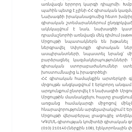
առնվազն երրորդ կարգի դիպլոմի։ Խմ
պահին պետք է չլինի ՀՀ գիտական կազ
Նախագծի իրականացումից հետո խմբից 
գիտական շտեմարաններում ընդգրկված 
ակնկալվում է նաև նախագծի կատա
դրամաշնորհի առնվազն մեկ դիմում (submitt
Մրցույթի նպատակներն են խթանել ն
ներգրավել Սփյուռքի գիտական ներ
ասպիրանտների, նպաստել նրանց՝ մ
բարձրացնել կազմակերպությունների 
գիտական ստորաբաժանումներ ստե
խոստումնալից և իրագործելի:
ՀՀ գիտական համայնքին արտերկրի գ
մրցույթն անցկացվում է երկրորդ անգա
արդյունքում ընտրվել է 5 նախագիծ: Մրց
Մրցույթին մասնակցելու հայտը լրացնում և 
առցանց համակարգի միջոցով մինչև
հնարավորությունն արգելափակվում է Եր
Մրցույթի վերաբերյալ լրացուցիչ տեղե
ԿԳՄՍՆ գիտության կոմիտեի գիտական գո
(010) 210140 (ներքին 108), էլեկտրոնային փ