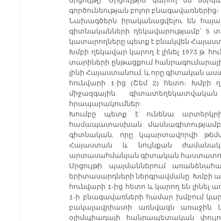
գործունեության բոլոր բնագավառներից։
Նախագծերն իրականացվելու են հայա
գիտնականների ղեկավարությամբ՝ 5 տա
կատարողները պետք է բնակվեն Հայաստ
Խմբի ղեկավար կարող է լինել 1973 թ. հո
տարիների ընթացքում հանրագումարայի
լինի Հայաստանում, և որը գիտական աստիճա
հունվարի 1-ից (Շեմ 2) հետո։ Խմբի
միջազգային գիտատեղեկատվական
հրապարակումներ:
Խումբը պետք է ունենա արտերկրի գործ
համապատասխան մասնագիտությամբ ա
գիտնական, որը կպարտավորվի թեմա
Հայաստան և նույնքան ժամանակ
արտասահմանյան գիտական հաստատությ
Մրցույթի պայմաններում առանձնահատ
երիտասարդների ներգրավմանը: Խմբի անդ
հունվարի 1-ից հետո և կարող են լինել 
1-ի բնագավառների համար խմբում կա
բակալավրիատի առնվազն առաջին կո
օլիմպիադայի հանրապետական փուլու