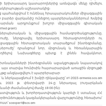
բի երիտասարդ կատարողներից առնվազն մեկը դիմելու 
մակերպության աշխատակից։
պահանջվում է ունենալ հրապարակումներ միջազգային 
բարձր վարկանիշ ունեցող պարբերականներում: Խմբից 
րման արդյունքում խոշոր միջազգային գիտական 
ed grant):
երպետական և միջազգային համագործակցությունը, 
ուժը, ներգրավել երիտասարդ հետազոտողների ու 
իջազգային հետազոտական տարածքում ինտեգրմանը, 
ներուժը՝ դրանցում նոր, մրցունակ և հեռանկարային 
ղծելով: Նախագծերը պետք է լինեն հավակնոտ, 
իտնականների ինտեգրմանն աջակցության նպատակով 
մ. այս տարվա հունիսին հայտարարված առաջին մրցույթի 
ույթը անցկացվելու է պարբերաբար:
ներկայացնում է խմբի ղեկավարը՝ irf-2023-armenia.scs.am  
 2023 թ. փետրվարի 24-ը ներառյալ (ուղարկման 
ևանի ժամանակով ժամը 18:00-ին):
կատվություն և խորհրդատվություն կարելի է ստանալ ՀՀ 
րծունեության կազմակերպման վարչությունից, հեռախոս՝ 
ոստ՝ scexpert@scs.am: