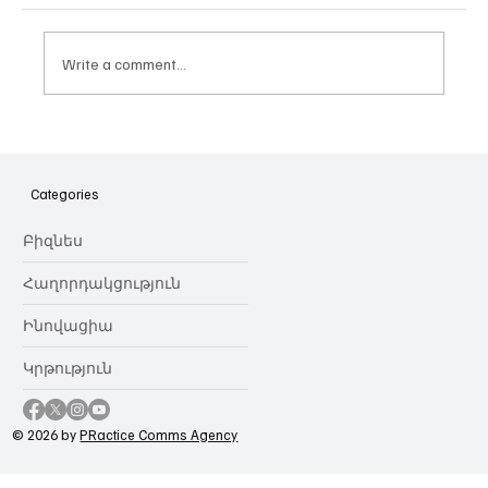
Write a comment...
Հայաստանի գիտակրթական
ոլորտը կառավարելու ուղեցույց ենք
նվիրում որոշում
Categories
կայացնողներին․ Ատոմ Մխիթարյան
Բիզնես
Հաղորդակցություն
Ինովացիա
Կրթություն
© 2026 by
PRactice Comms Agency