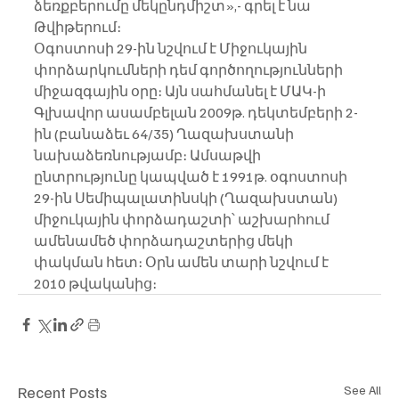
ձեռքբերումը մեկընդմիշտ»,- գրել է նա 
Թվիթերում։
Օգոստոսի 29-ին նշվում է Միջուկային 
փորձարկումների դեմ գործողությունների 
միջազգային օրը։ Այն սահմանել է ՄԱԿ-ի 
Գլխավոր ասամբելան 2009թ. դեկտեմբերի 2-
ին (բանաձեւ 64/35) Ղազախստանի 
նախաձեռնությամբ։ Ամսաթվի 
ընտրությունը կապված է 1991թ. օգոստոսի 
29-ին Սեմիպալատինսկի (Ղազախստան) 
միջուկային փորձադաշտի՝ աշխարհում 
ամենամեծ փորձադաշտերից մեկի 
փակման հետ։ Օրն ամեն տարի նշվում է 
2010 թվականից։ 
Recent Posts
See All