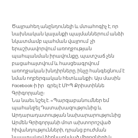
Ծայրահեղ անընդունելի և մտահոգիչ է, որ 
նախնական կալանքի պայմաններում անձի 
նկատմամբ պահման վայրում  չի 
երաշխավորվում առողջության 
պահպանման իրավունքը, պատշաճ չեն 
բացահայտվում և հասցեագրվում 
առողջական խնդիրները, ինչը հանգեցնում է 
նման ողբերգական հետևանքի։ Այս մասին 
Facebook-ի իր   գրել է ՄԻՊ Քրիստիննե 
Գրիգորյանը:
Նա նաեւ նշել է. «Պարզաբանումներ եմ 
պահանջել Դատախազությունից և 
Արդարադատության նախարարությունից 
Արմեն Գրիգորյանի մոտ ախտորոշված 
հիվանդությունների, դրանց բուժման 
նպատակով ձեռնարկված միջոցների և 