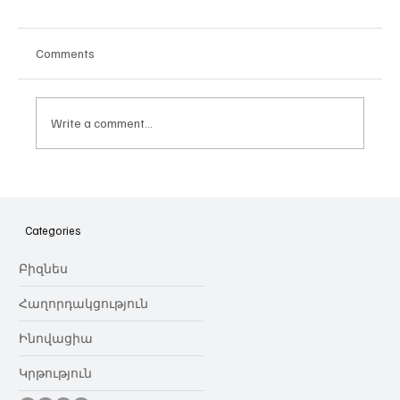
Comments
Write a comment...
Հայաստանի գիտակրթական
ոլորտը կառավարելու ուղեցույց ենք
նվիրում որոշում
Categories
կայացնողներին․ Ատոմ Մխիթարյան
Բիզնես
Հաղորդակցություն
Ինովացիա
Կրթություն