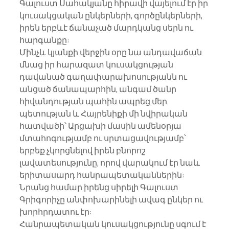
Գալուստ Սահակյանը հիրավի վայելում էր իր 
կուսակցական ընկերների, գործընկերների, 
իրեն երբևէ ճանաչած մարդկանց սերն ու 
հարգանքը:
Մինչև կյանքի վերջին օրը նա անդավաճան 
մնաց իր հարազատ կուսակցության 
դավանած գաղափարախոսությանն ու 
անցած ճանապարհին, անգամ ծանր 
հիվանդության պահին ապրեց մեր 
պետության և Հայրենիքի մի նվիրական 
հատվածի՝ Արցախի մասին ամենօրյա 
մտահոգությամբ ու սրտացավությամբ՝ 
երբեք չկորցնելով իրեն բնորոշ 
լավատեսությունը, որով վարակում էր նաև 
երիտասարդ հանրապետականներին:
Նրանց համար իրենց սիրելի Գալուստ 
Գրիգորիչը անփոխարինելի ավագ ընկեր ու 
խորհրդատու էր:
Հանրապետական կուսակցությունը սգում է 